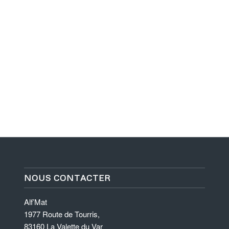
NOUS CONTACTER
Alf’Mat
1977 Route de Tourris,
83160 La Valette du Var