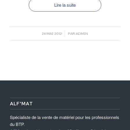
Lire la suite
/
24 MAI 2012
PAR
ADMIN
ALF’MAT
Spécialiste de la vente de matériel pour les professionnels
du BTP.