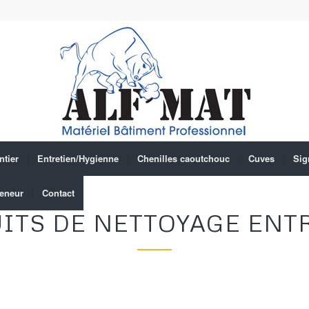
ntier
Entretien/Hygienne
Chenilles caoutchouc
Cuves
Sig
eneur
Contact
ITS DE NETTOYAGE ENT